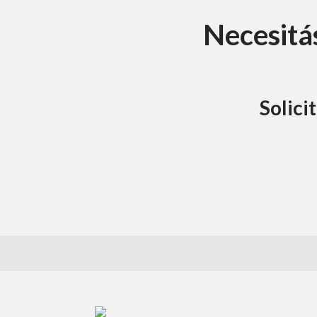
Necesitás
Solici