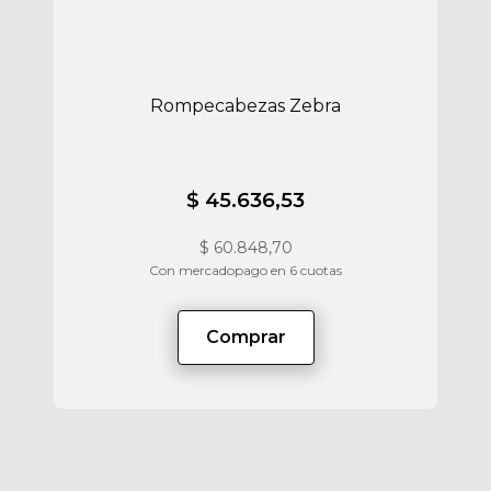
Rompecabezas Zebra
$ 45.636,53
$
60.848,70
Con mercadopago en 6 cuotas
Comprar