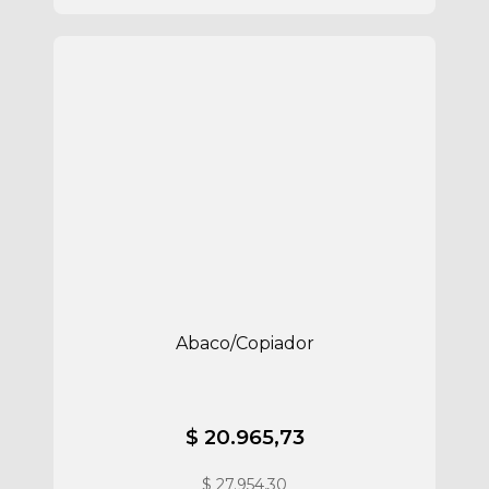
Abaco/Copiador
$ 20.965,73
$
27.954,30