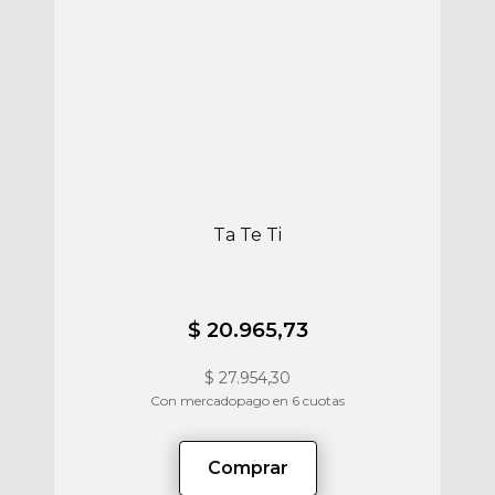
Ta Te Ti
$ 20.965,73
$
27.954,30
Con mercadopago en 6 cuotas
Comprar