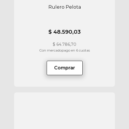
Rulero Pelota
$ 48.590,03
$
64.786,70
Con mercadopago en 6 cuotas
Comprar