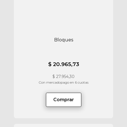
Bloques
$ 20.965,73
$
27.954,30
Con mercadopago en 6 cuotas
Comprar