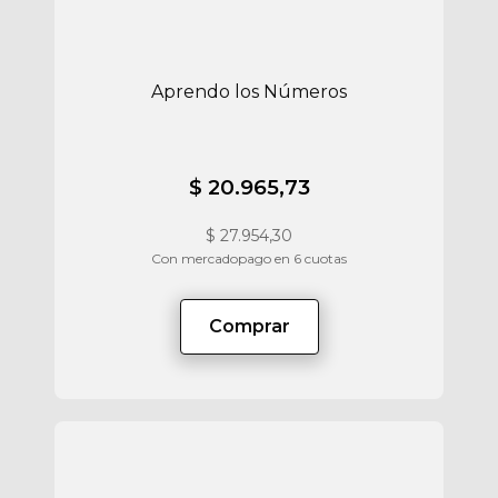
Aprendo los Números
$ 20.965,73
$
27.954,30
Con mercadopago en 6 cuotas
Comprar