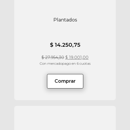
Plantados
$ 14.250,75
$
27.954,30
$
19.001,00
Con mercadopago en 6 cuotas
Comprar