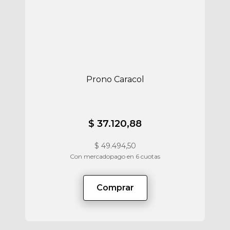
Prono Caracol
$ 37.120,88
$
49.494,50
Con mercadopago en 6 cuotas
Comprar