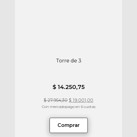
Torre de 3
$ 14.250,75
$
27.954,30
$
19.001,00
Con mercadopago en 6 cuotas
Comprar