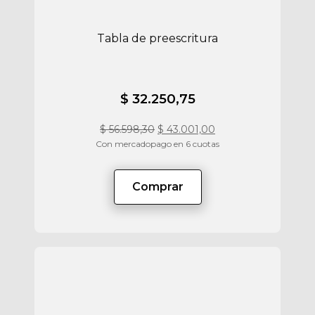
Tabla de preescritura
$ 32.250,75
$
56.598,30
$
43.001,00
Con mercadopago en 6 cuotas
Comprar