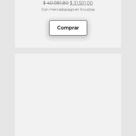
$
40.081,80
$
31.501,00
Con mercadopago en 6 cuotas
Comprar