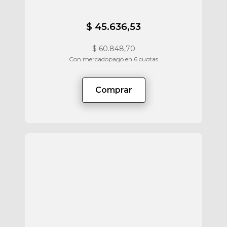
$ 45.636,53
$
60.848,70
Con mercadopago en 6 cuotas
Comprar