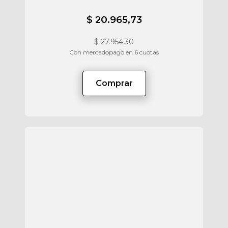
$ 20.965,73
$
27.954,30
Con mercadopago en 6 cuotas
Comprar