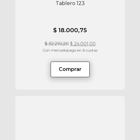
Tablero 123
$ 18.000,75
$
32.210,20
$
24.001,00
Con mercadopago en 6 cuotas
Comprar