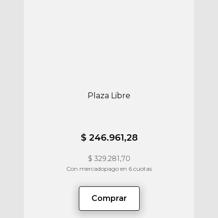
Plaza Libre
$ 246.961,28
$
329.281,70
Con mercadopago en 6 cuotas
Comprar