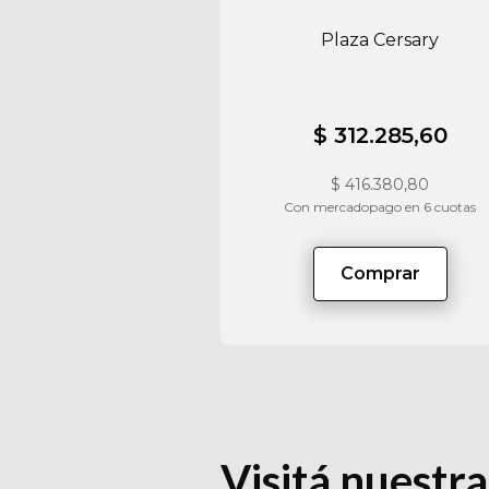
Plaza Cersary
$ 312.285,60
$
416.380,80
Con mercadopago en 6 cuotas
Comprar
Visitá nuestra