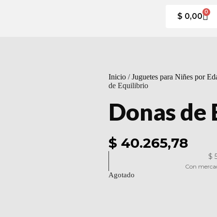
0
$
0,00
Inicio
/
Juguetes para Niñes por Ed
de Equilibrio
Donas de E
$ 40.265,78
$
5
Con mercad
Agotado