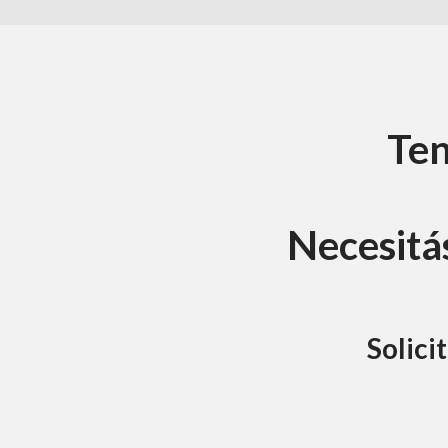
Ten
Necesitás
Solici