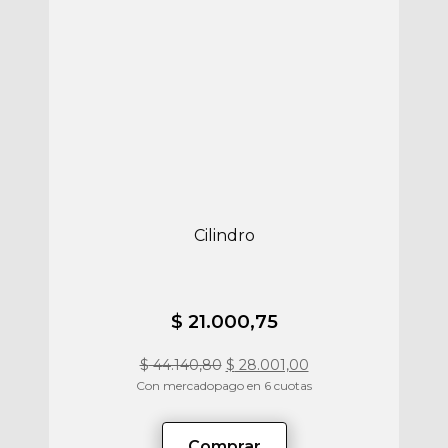
Cilindro
$ 21.000,75
$
44.140,80
$
28.001,00
Con mercadopago en 6 cuotas
Comprar