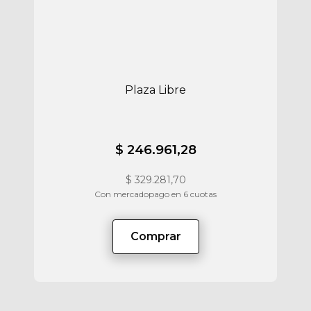
Plaza Libre
$ 246.961,28
$
329.281,70
Con mercadopago en 6 cuotas
Comprar